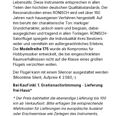
Lebensstils. Diese Instrumente entsprechen in allen
Teilen den höchsten deutschen Qualitätsstandards. Der
Resonanzboden eines RÖNISCH wird seit über 160
Jahren nach hauseigenen Verfahren hergestellt. Auf
ihm beruht der charakterische Ton: markiger
Grundcharakter, jedoch warm und biegsam, dabei
ausgeglichen und tragend in allen Tonlagen. RÖNISCH-
Salonflügel spiegeln die Individualität ihres Besitzers
wider und vermitteln ein außergewöhnliches Erlebnis.
Die
Modellreihe 175
wurde als Kompromiss für
Hobbymusiker entwickelt, die bei eingeschränkten
Raumverhältnissen nicht auf die Klasse eines großen
Flügels verzichten wollen.
Der Flügel kann mit einem Silencer ausgestattet werden
(Moontime Silent, Aufpreis € 2.580,-).
Bei Kauf inkl. 1. Gratisnachstimmung
-
Lieferung
frei Haus*
* Der Preis beinhaltet die ebenerdige Lieferung bis 100
km ab Verkaufsort. Bitte erfragen Sie entsprechende
Mehrkosten für Lieferungen ins europäische Ausland
oder Erschwernisse wie Zerlegen des Instruments,