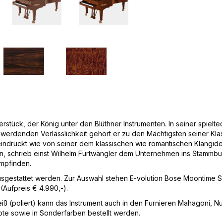
erstück, der König unter den Blüthner Instrumenten. In seiner spiel
erdenden Verlässlichkeit gehört er zu den Mächtigsten seiner Klas
indruckt wie von seiner dem klassischen wie romantischen Klangidea
gen, schrieb einst Wilhelm Furtwängler dem Unternehmen ins Stammbu
empfinden.
ausgestattet werden. Zur Auswahl stehen E-volution Bose Moontime S
ufpreis € 4.990,-).
iß (poliert) kann das Instrument auch in den Furnieren Mahagoni, 
ote sowie in Sonderfarben bestellt werden.