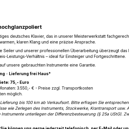
hochglanzpoliert
tiges deutsches Klavier, das in unserer Meisterwerkstatt fachgerech
warmen, klaren Klang und eine präzise Ansprache.
 Seiler und unserer professionellen Überarbeitung überzeugt das I
is-Leistungs-Verhältnis – ideal für Einsteiger und Fortgeschrittene.
 auf unsere gebrauchten Instrumente eine Garantie.
ung
-
Lieferung frei Haus*
ete: 75,- Euro
Monaten: 3.550,- € - Preise zzgl. Transportkosten
ten möglich.
 Lieferung bis 100 km ab Verkaufsort. Bitte erfragen Sie entspreche
se wie Zerlegen des Instruments, Stockwerke, Krantransport usw. A
Instrumente unterliegen der Differenzbesteuerung (§ 25a UStG). Zw
Sie können uns gerne jederzeit telefonisch, per E-Mail oder u