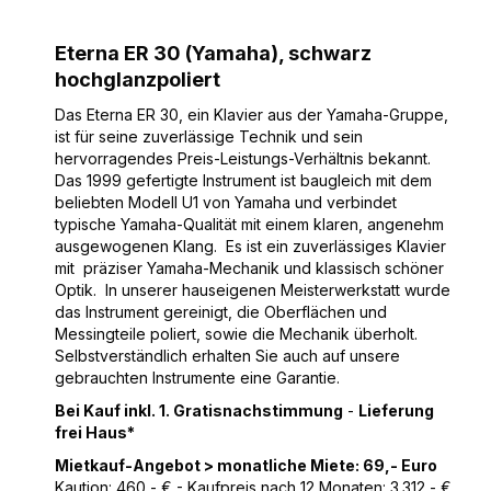
Eterna ER 30 (Yamaha), schwarz
hochglanzpoliert
Das Eterna ER 30, ein Klavier aus der Yamaha-Gruppe,
ist für seine zuverlässige Technik und sein
hervorragendes Preis-Leistungs-Verhältnis bekannt.
Das 1999 gefertigte Instrument ist baugleich mit dem
beliebten Modell U1 von Yamaha und verbindet
typische Yamaha-Qualität mit einem klaren, angenehm
ausgewogenen Klang. Es ist ein zuverlässiges Klavier
mit präziser Yamaha-Mechanik und klassisch schöner
Optik. In unserer hauseigenen Meisterwerkstatt wurde
das Instrument gereinigt, die Oberflächen und
Messingteile poliert, sowie die Mechanik überholt.
Selbstverständlich erhalten Sie auch auf unsere
gebrauchten Instrumente eine Garantie.
Bei Kauf inkl. 1. Gratisnachstimmung
-
Lieferung
frei Haus*
Mietkauf-Angebot > monatliche Miete: 69,- Euro
Kaution: 460,- € - Kaufpreis nach 12 Monaten: 3.312,- €